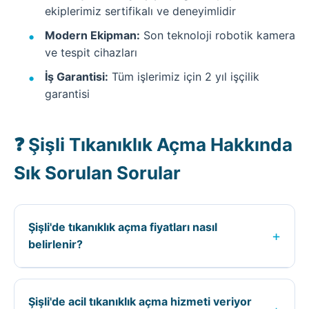
ekiplerimiz sertifikalı ve deneyimlidir
Modern Ekipman:
Son teknoloji robotik kamera
ve tespit cihazları
İş Garantisi:
Tüm işlerimiz için 2 yıl işçilik
garantisi
❓ Şişli Tıkanıklık Açma Hakkında
Sık Sorulan Sorular
Şişli'de tıkanıklık açma fiyatları nasıl
+
belirlenir?
Şişli ilçesinde tıkanıklık açma fiyatları; kaçağın
konumuna, tıkanıklığın tipine, işin zorluğuna ve
Şişli'de acil tıkanıklık açma hizmeti veriyor
kullanılacak ekipmana göre belirlenir. Kesin fiyat