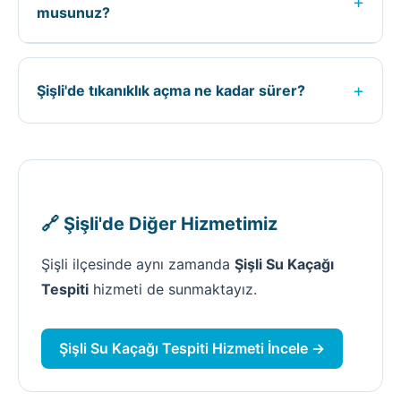
+
musunuz?
için ücretsiz keşif yapıyoruz.
Evet, Şişli ilçesinde 7/24 acil tıkanıklık açma
hizmeti veriyoruz. Acil durumlarda 0535 590 25
+
Şişli'de tıkanıklık açma ne kadar sürer?
76 numaralı telefondan bize ulaşabilirsiniz.
Şişli'de tıkanıklık açma süresi; işin büyüklüğüne,
kaçağın veya tıkanıklığın durumuna göre değişir.
Ortalama 1-3 saat arasında tamamlanır.
🔗 Şişli'de Diğer Hizmetimiz
Şişli ilçesinde aynı zamanda
Şişli Su Kaçağı
Tespiti
hizmeti de sunmaktayız.
Şişli Su Kaçağı Tespiti Hizmeti İncele →