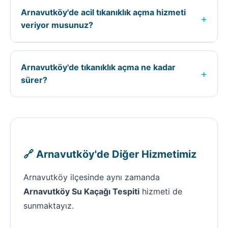
kaçağın konumuna, tıkanıklığın tipine, işin
Arnavutköy'de acil tıkanıklık açma hizmeti
zorluğuna ve kullanılacak ekipmana göre
+
veriyor musunuz?
belirlenir. Kesin fiyat için ücretsiz keşif
yapıyoruz.
Evet, Arnavutköy ilçesinde 7/24 acil tıkanıklık
açma hizmeti veriyoruz. Acil durumlarda 0535
Arnavutköy'de tıkanıklık açma ne kadar
590 25 76 numaralı telefondan bize
+
sürer?
ulaşabilirsiniz.
Arnavutköy'de tıkanıklık açma süresi; işin
büyüklüğüne, kaçağın veya tıkanıklığın
durumuna göre değişir. Ortalama 1-3 saat
arasında tamamlanır.
🔗 Arnavutköy'de Diğer Hizmetimiz
Arnavutköy ilçesinde aynı zamanda
Arnavutköy Su Kaçağı Tespiti
hizmeti de
sunmaktayız.