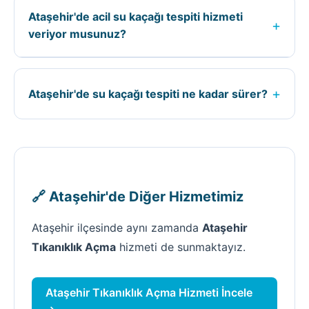
kaçağın konumuna, tıkanıklığın tipine, işin
Ataşehir'de acil su kaçağı tespiti hizmeti
zorluğuna ve kullanılacak ekipmana göre
+
veriyor musunuz?
belirlenir. Kesin fiyat için ücretsiz keşif
yapıyoruz.
Evet, Ataşehir ilçesinde 7/24 acil su kaçağı
tespiti hizmeti veriyoruz. Acil durumlarda 0535
+
Ataşehir'de su kaçağı tespiti ne kadar sürer?
590 25 76 numaralı telefondan bize
ulaşabilirsiniz.
Ataşehir'de su kaçağı tespiti süresi; işin
büyüklüğüne, kaçağın veya tıkanıklığın
durumuna göre değişir. Ortalama 1-3 saat
arasında tamamlanır.
🔗 Ataşehir'de Diğer Hizmetimiz
Ataşehir ilçesinde aynı zamanda
Ataşehir
Tıkanıklık Açma
hizmeti de sunmaktayız.
Ataşehir Tıkanıklık Açma Hizmeti İncele