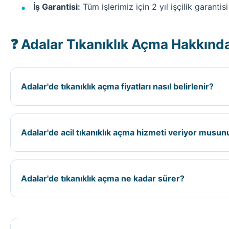
İş Garantisi:
Tüm işlerimiz için 2 yıl işçilik garantisi
❓ Adalar Tıkanıklık Açma Hakkında
Adalar'de tıkanıklık açma fiyatları nasıl belirlenir?
Adalar ilçesinde tıkanıklık açma fiyatları; kaçağın konu
yapıyoruz.
Adalar'de acil tıkanıklık açma hizmeti veriyor musun
Evet, Adalar ilçesinde 7/24 acil tıkanıklık açma hizme
Adalar'de tıkanıklık açma ne kadar sürer?
Adalar'de tıkanıklık açma süresi; işin büyüklüğüne, k