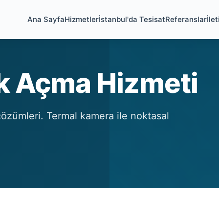
Ana Sayfa
Hizmetler
İstanbul'da Tesisat
Referanslar
İle
ık Açma Hizmeti
çözümleri. Termal kamera ile noktasal