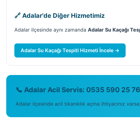
🔗 Adalar'de Diğer Hizmetimiz
Adalar ilçesinde aynı zamanda
Adalar Su Kaçağı Tesp
Adalar Su Kaçağı Tespiti Hizmeti İncele →
📞 Adalar Acil Servis: 0535 590 25 7
Adalar ilçesinde acil tıkanıklık açma ihtiyacınız vars