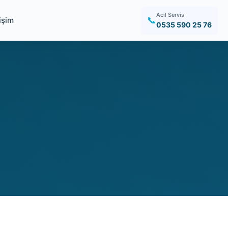
Acil Servis
📞
tişim
0535 590 25 76