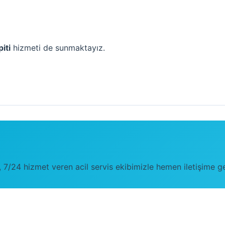
iti
hizmeti de sunmaktayız.
6
a, 7/24 hizmet veren acil servis ekibimizle hemen iletişime g