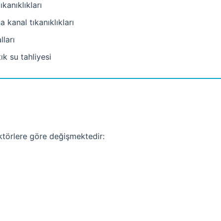
kanıklıkları
 kanal tıkanıklıkları
ları
k su tahliyesi
aktörlere göre değişmektedir: