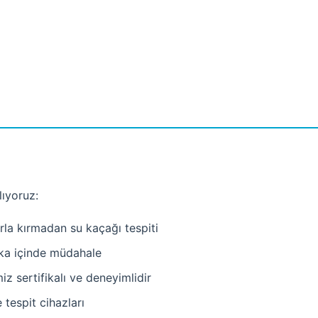
lıyoruz:
la kırmadan su kaçağı tespiti
ka içinde müdahale
z sertifikalı ve deneyimlidir
tespit cihazları