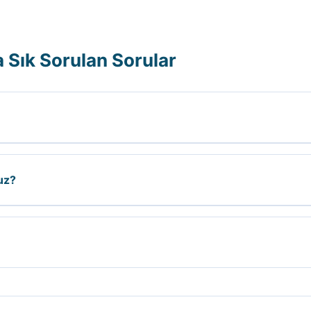
 Sık Sorulan Sorular
muna, tıkanıklığın tipine, işin zorluğuna ve kullanılacak ekip
uz?
ti veriyoruz. Acil durumlarda 0535 590 25 76 numaralı telefo
açağın veya tıkanıklığın durumuna göre değişir. Ortalama 1-3