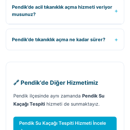
kaçağın konumuna, tıkanıklığın tipine, işin
Pendik'de acil tıkanıklık açma hizmeti veriyor
zorluğuna ve kullanılacak ekipmana göre
+
musunuz?
belirlenir. Kesin fiyat için ücretsiz keşif
yapıyoruz.
Evet, Pendik ilçesinde 7/24 acil tıkanıklık açma
hizmeti veriyoruz. Acil durumlarda 0535 590 25
+
Pendik'de tıkanıklık açma ne kadar sürer?
76 numaralı telefondan bize ulaşabilirsiniz.
Pendik'de tıkanıklık açma süresi; işin
büyüklüğüne, kaçağın veya tıkanıklığın
durumuna göre değişir. Ortalama 1-3 saat
arasında tamamlanır.
🔗 Pendik'de Diğer Hizmetimiz
Pendik ilçesinde aynı zamanda
Pendik Su
Kaçağı Tespiti
hizmeti de sunmaktayız.
Pendik Su Kaçağı Tespiti Hizmeti İncele