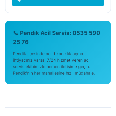
→
📞 Pendik Acil Servis: 0535 590
25 76
Pendik ilçesinde acil tıkanıklık açma
ihtiyacınız varsa, 7/24 hizmet veren acil
servis ekibimizle hemen iletişime geçin.
Pendik'nin her mahallesine hızlı müdahale.