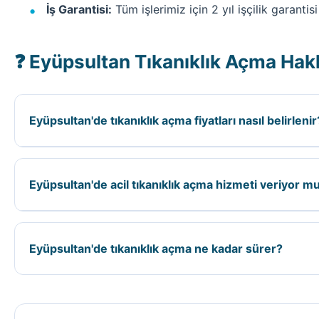
İş Garantisi:
Tüm işlerimiz için 2 yıl işçilik garantisi
❓ Eyüpsultan Tıkanıklık Açma Hak
Eyüpsultan'de tıkanıklık açma fiyatları nasıl belirlenir
Eyüpsultan ilçesinde tıkanıklık açma fiyatları; kaçağın 
keşif yapıyoruz.
Eyüpsultan'de acil tıkanıklık açma hizmeti veriyor 
Evet, Eyüpsultan ilçesinde 7/24 acil tıkanıklık açma h
Eyüpsultan'de tıkanıklık açma ne kadar sürer?
Eyüpsultan'de tıkanıklık açma süresi; işin büyüklüğün