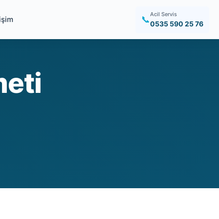
Acil Servis
📞
tişim
0535 590 25 76
meti