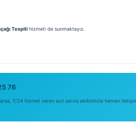
çağı Tespiti
hizmeti de sunmaktayız.
25 76
varsa, 7/24 hizmet veren acil servis ekibimizle hemen iletişi