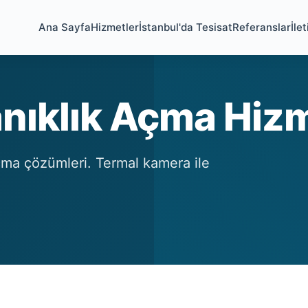
Ana Sayfa
Hizmetler
İstanbul'da Tesisat
Referanslar
İle
nıklık Açma Hiz
açma çözümleri. Termal kamera ile