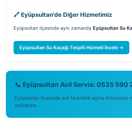
🔗 Eyüpsultan'de Diğer Hizmetimiz
Eyüpsultan ilçesinde aynı zamanda
Eyüpsultan Su Ka
Eyüpsultan Su Kaçağı Tespiti Hizmeti İncele →
📞 Eyüpsultan Acil Servis: 0535 590 
Eyüpsultan ilçesinde acil tıkanıklık açma ihtiyacınız 
müdahale.