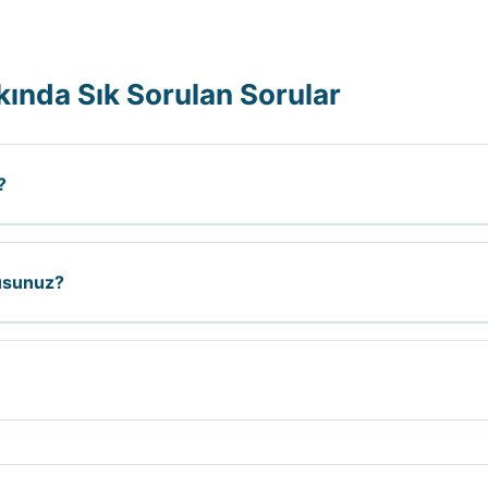
kında Sık Sorulan Sorular
?
konumuna, tıkanıklığın tipine, işin zorluğuna ve kullanılacak 
musunuz?
izmeti veriyoruz. Acil durumlarda 0535 590 25 76 numaralı t
e, kaçağın veya tıkanıklığın durumuna göre değişir. Ortalam