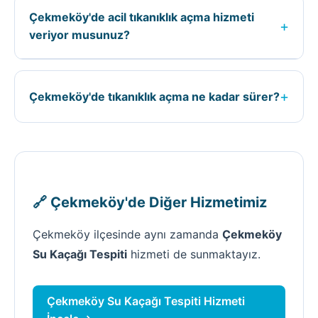
kaçağın konumuna, tıkanıklığın tipine, işin
Çekmeköy'de acil tıkanıklık açma hizmeti
zorluğuna ve kullanılacak ekipmana göre
+
veriyor musunuz?
belirlenir. Kesin fiyat için ücretsiz keşif
yapıyoruz.
Evet, Çekmeköy ilçesinde 7/24 acil tıkanıklık
açma hizmeti veriyoruz. Acil durumlarda 0535
+
Çekmeköy'de tıkanıklık açma ne kadar sürer?
590 25 76 numaralı telefondan bize
ulaşabilirsiniz.
Çekmeköy'de tıkanıklık açma süresi; işin
büyüklüğüne, kaçağın veya tıkanıklığın
durumuna göre değişir. Ortalama 1-3 saat
arasında tamamlanır.
🔗 Çekmeköy'de Diğer Hizmetimiz
Çekmeköy ilçesinde aynı zamanda
Çekmeköy
Su Kaçağı Tespiti
hizmeti de sunmaktayız.
Çekmeköy Su Kaçağı Tespiti Hizmeti