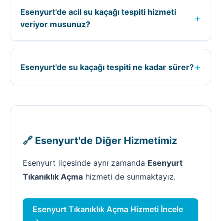
kaçağın konumuna, tıkanıklığın tipine, işin
Esenyurt'de acil su kaçağı tespiti hizmeti
zorluğuna ve kullanılacak ekipmana göre
+
veriyor musunuz?
belirlenir. Kesin fiyat için ücretsiz keşif
yapıyoruz.
Evet, Esenyurt ilçesinde 7/24 acil su kaçağı
tespiti hizmeti veriyoruz. Acil durumlarda 0535
+
Esenyurt'de su kaçağı tespiti ne kadar sürer?
590 25 76 numaralı telefondan bize
ulaşabilirsiniz.
Esenyurt'de su kaçağı tespiti süresi; işin
büyüklüğüne, kaçağın veya tıkanıklığın
durumuna göre değişir. Ortalama 1-3 saat
arasında tamamlanır.
🔗 Esenyurt'de Diğer Hizmetimiz
Esenyurt ilçesinde aynı zamanda
Esenyurt
Tıkanıklık Açma
hizmeti de sunmaktayız.
Esenyurt Tıkanıklık Açma Hizmeti İncele